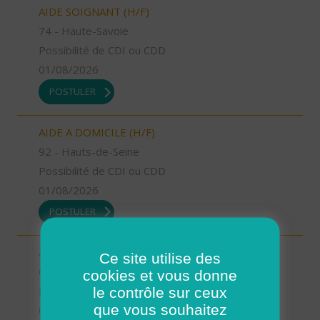
AIDE SOIGNANT (H/F)
74 - Haute-Savoie
Possibilité de CDI ou CDD
01/08/2026
POSTULER
AIDE A DOMICILE (H/F)
92 - Hauts-de-Seine
Possibilité de CDI ou CDD
01/08/2026
POSTULER
AIDE A DOMICILE (H/F)
Ce site utilise des
64 - Pyrénées-Atlantiques
cookies et vous donne
le contrôle sur ceux
Possibilité de CDI ou CDD
que vous souhaitez
01/08/2026