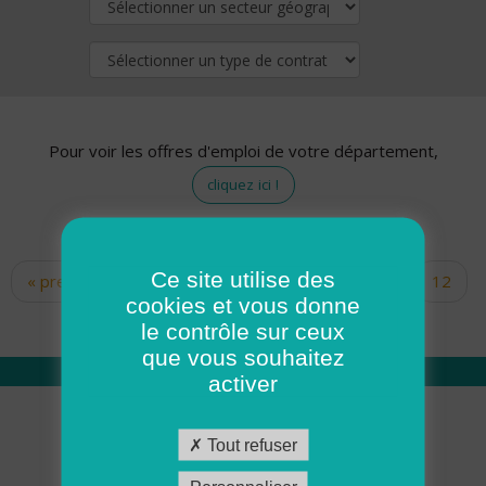
Pour voir les offres d'emploi de votre département,
cliquez ici !
Ce site utilise des
« premier
‹ précédent
…
10
11
12
Pages
cookies et vous donne
13
14
15
16
17
18
le contrôle sur ceux
que vous souhaitez
activer
Qui sommes nous
Tout refuser
Académie ADMR