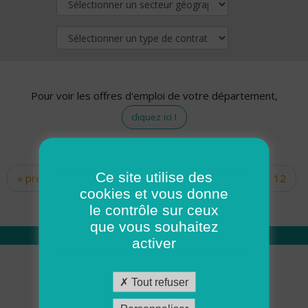
Pour voir les offres d'emploi de votre département,
cliquez ici !
Ce site utilise des
« premier
‹ précédent
…
10
11
12
Pages
cookies et vous donne
13
14
15
16
17
18
le contrôle sur ceux
que vous souhaitez
activer
Qui sommes nous
Tout refuser
Académie ADMR