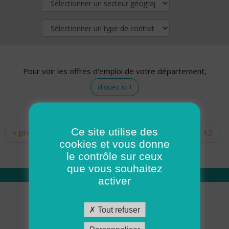
Pour voir les offres d'emploi de votre département,
cliquez ici !
Ce site utilise des
« premier
‹ précédent
…
10
11
12
Pages
cookies et vous donne
13
14
15
16
17
18
le contrôle sur ceux
que vous souhaitez
activer
Qui sommes nous
Tout refuser
Académie ADMR