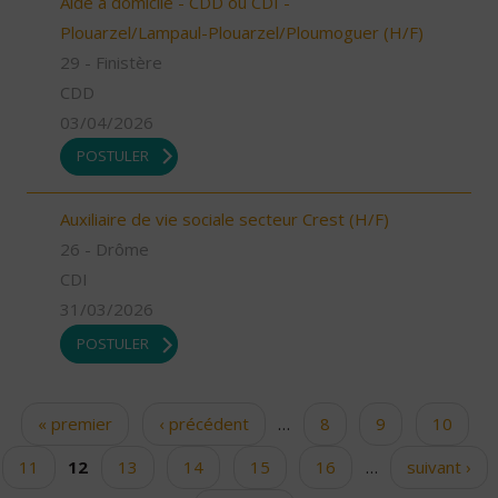
Aide à domicile - CDD ou CDI -
Plouarzel/Lampaul-Plouarzel/Ploumoguer (H/F)
29 - Finistère
CDD
03/04/2026
POSTULER
Auxiliaire de vie sociale secteur Crest (H/F)
26 - Drôme
CDI
31/03/2026
POSTULER
« premier
‹ précédent
…
8
9
10
Pages
11
12
13
14
15
16
…
suivant ›