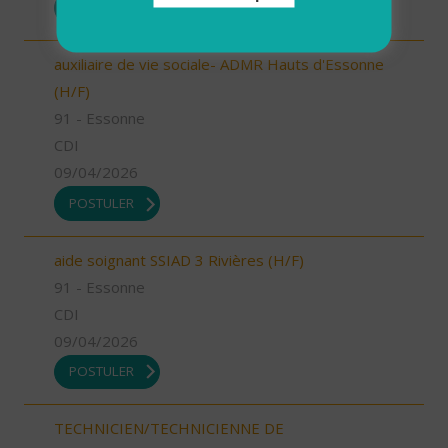
POSTULER
auxiliaire de vie sociale- ADMR Hauts d'Essonne
(H/F)
91 - Essonne
CDI
09/04/2026
POSTULER
aide soignant SSIAD 3 Rivières (H/F)
91 - Essonne
CDI
09/04/2026
POSTULER
TECHNICIEN/TECHNICIENNE DE