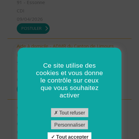
91 - Essonne
CDI
09/04/2026
POSTULER
Aide à domicile - ADMR du Canton de Limours
(H/F)
91 - Essonne
Ce site utilise des
CDI
cookies et vous donne
le contrôle sur ceux
09/04/2026
que vous souhaitez
POSTULER
activer
auxiliaire de vie sociale- ADMR Papeterie (H/F)
Tout refuser
91 - Essonne
CDI
Personnaliser
09/04/2026
Tout accepter