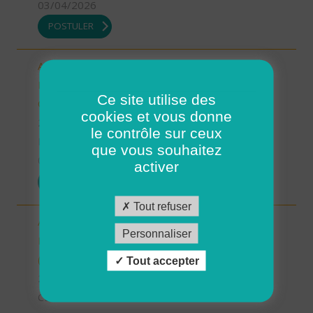
03/04/2026
POSTULER
Auxiliaire de vie/aide à domicile - Locmaria-
Plouzané /Plougonvelin/Le Conquet/Trébabu -
Ce site utilise des
CDD ou CDI (H/F)
cookies et vous donne
29 - Finistère
le contrôle sur ceux
Possibilité de CDI ou CDD
que vous souhaitez
03/04/2026
activer
POSTULER
Tout refuser
Aide à domicile - CDD été -
Personnaliser
Plourin/Brélès/Lanildut/Porspoder/Landunvez
(H/F)
Tout accepter
29 - Finistère
CDD