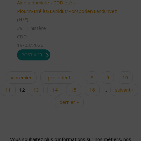
Aide à domicile - CDD été -
Plourin/Brélès/Lanildut/Porspoder/Landunvez
(H/F)
29 - Finistère
CDD
19/03/2026
POSTULER
« premier
‹ précédent
…
8
9
10
Pages
11
12
13
14
15
16
…
suivant ›
dernier »
Vous souhaitez plus d'informations sur nos métiers, nos