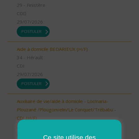
29 - Finistère
CDD
29/07/2026
POSTULER
Aide à domicile BEDARIEUX (H/F)
34 - Hérault
CDI
29/07/2026
POSTULER
Auxiliaire de vie/aide à domicile - Locmaria-
Plouzané /Plougonvelin/Le Conquet/Trébabu -
CDI (H/F)
29 - Finistère
Possibilité de CDI ou CDD
Ce site utilise des