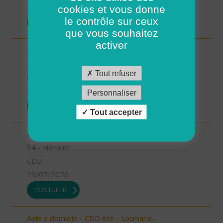
29/07/2026
cookies et vous donne
le contrôle sur ceux
POSTULER
que vous souhaitez
activer
Aide à domicile MAGALAS (H/F)
34 - Hérault
Tout refuser
CDI
29/07/2026
Personnaliser
POSTULER
Tout accepter
Aide Soignant à domicile CAPESTANG (H/F)
34 - Hérault
CDD
29/07/2026
POSTULER
Aide à domicile - CDD été - Locmaria-