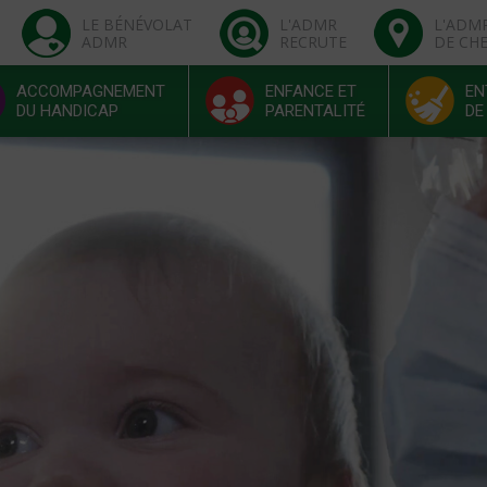
LE BÉNÉVOLAT
L'ADMR
L'ADM
ADMR
RECRUTE
DE CH
ACCOMPAGNEMENT
ENFANCE ET
EN
DU HANDICAP
PARENTALITÉ
DE