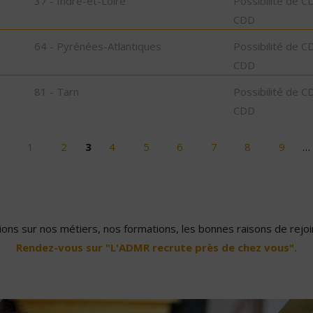
37 - Indre-et-Loire
Possibilité de C
CDD
64 - Pyrénées-Atlantiques
Possibilité de C
CDD
81 - Tarn
Possibilité de C
CDD
1
2
3
4
5
6
7
8
9
…
ons sur nos métiers, nos formations, les bonnes raisons de rejoin
Rendez-vous sur "L'ADMR recrute près de chez vous".