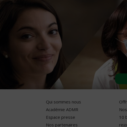
Qui sommes nous
Off
Académie ADMR
Nos
Espace presse
10 
Nos partenaires
rejo