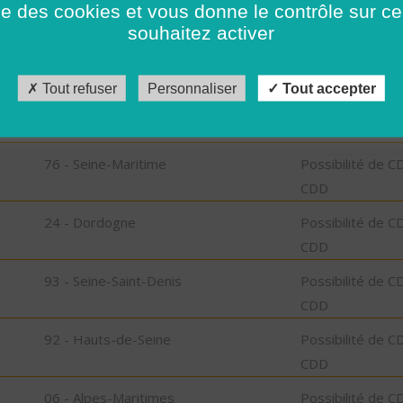
ise des cookies et vous donne le contrôle sur 
CDD
souhaitez activer
42 - Loire
Possibilité de C
CDD
Tout refuser
Personnaliser
Tout accepter
89 - Yonne
Possibilité de C
CDD
76 - Seine-Maritime
Possibilité de C
CDD
24 - Dordogne
Possibilité de C
CDD
93 - Seine-Saint-Denis
Possibilité de C
CDD
92 - Hauts-de-Seine
Possibilité de C
CDD
06 - Alpes-Maritimes
Possibilité de C