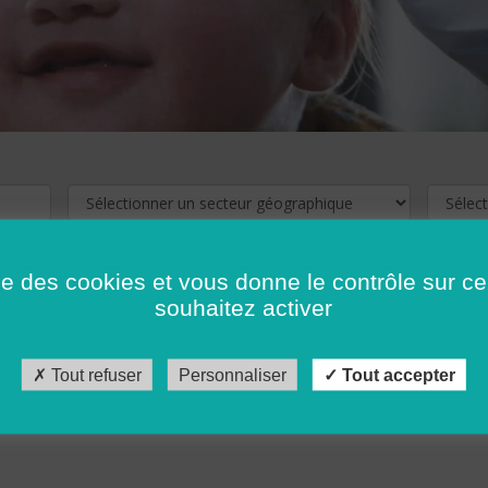
ise des cookies et vous donne le contrôle sur 
souhaitez activer
cliquez ici !
Pour voir les offres d'emploi de votre département,
Tout refuser
Personnaliser
Tout accepter
récédent
…
10
11
12
13
14
15