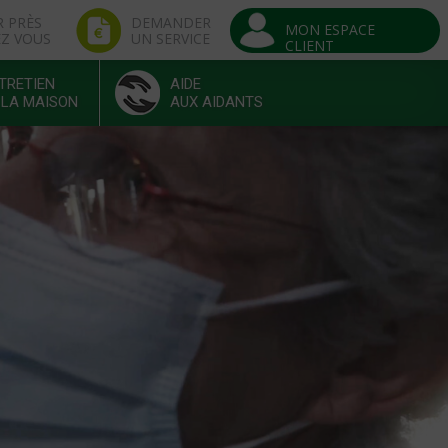
R PRÈS
DEMANDER
MON ESPACE
EZ VOUS
UN SERVICE
CLIENT
TRETIEN
AIDE
 LA MAISON
AUX AIDANTS