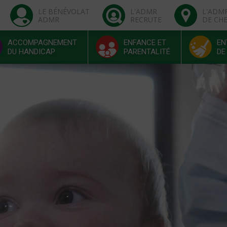
LE BÉNÉVOLAT
L'ADMR
L'ADM
ADMR
RECRUTE
DE CH
ACCOMPAGNEMENT
ENFANCE ET
EN
DU HANDICAP
PARENTALITÉ
DE