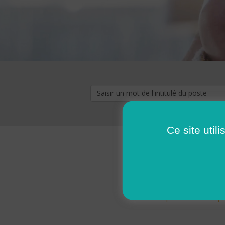
Ce site util
« premier
‹ p
Pages