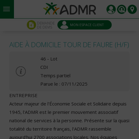
Aller au contenu principal
Panneau de gestion des cookies
DEMANDE
MON ESPACE CLIENT
DE DEVIS
AIDE À DOMICILE TOUR DE FAURE (H/F)
46 - Lot
CDI
Temps partiel
Parue le : 07/11/2025
ENTREPRISE
Acteur majeur de l'Économie Sociale et Solidaire depuis
1945, l'ADMR est le premier mouvement associatif
national de services à la personne. Présente sur la quasi
totalité du territoire français, l'ADMR rassemble
aujourd'hui 2700 associations locales. Nos équipes