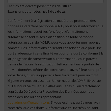
Les fichiers doivent peser moins de
800 Ko
.
Extensions autorisées :
pdf doc docx
.
Conformément à la législation en matière de protection des
En cliquant sur "Envoyer", je consens au traitement
données à caractère personnel (CNIL), nous vous informons que
de mes données à caractère personnel
*
les informations recueillies font l’objet d’un traitement
automatisé et sont mises à disposition de toute personne
autorisée, au sein de l’ADMR, pour vous apporter une réponse
adaptée. Ces informations ne seront conservées que pour une
durée adéquate à cette finalité ou pour une durée conforme à la
loi (obligation de conservation ou prescription). Vous pouvez
demander l’accès, la rectification, l’effacement ou la portabilité
de vos données, définir des directives relatives à leur sort après
votre décès, ou vous opposer à leur traitement pour un motif
légitime en vous adressant à : Union nationale ADMR 184 A, rue
du Faubourg Saint-Denis 75484 Paris Cedex 10 ou directement
auprès du Délégué à la Protection des Données que nous
avons désigné ou son représentant :
. Si vous estimez, après nous avoir
contactés, que vos droits « Informatique et Libertés » ne sont