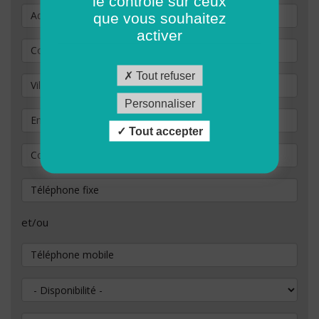
le contrôle sur ceux
Adresse
que vous souhaitez
activer
Code Postal
*
Tout refuser
Ville / commune
Personnaliser
Email
*
Tout accepter
Confirmation de votre adresse e-mail
*
Téléphone fixe
et/ou
Téléphone mobile
Disponibilité