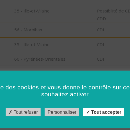
N
35 - Ille-et-Vilaine
Possibilité de C
CDD
56 - Morbihan
CDI
35 - Ille-et-Vilaine
CDI
66 - Pyrénées-Orientales
CDI
26 - Drôme
CDD
ise des cookies et vous donne le contrôle sur 
26 - Drôme
CDI
souhaitez activer
41 - Loir-et-Cher
CDI
Tout refuser
Personnaliser
Tout accepter
35 - Ille-et-Vilaine
CDI