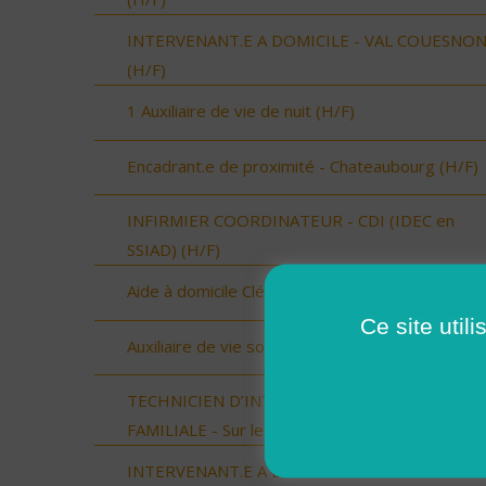
INTERVENANT.E A DOMICILE - VAL COUESNO
(H/F)
1 Auxiliaire de vie de nuit (H/F)
Encadrant.e de proximité - Chateaubourg (H/F)
INFIRMIER COORDINATEUR - CDI (IDEC en
SSIAD) (H/F)
Aide à domicile Cléon d'Andran (H/F)
Ce site util
Auxiliaire de vie sociale Cléon d'Andran (H/F)
TECHNICIEN D’INTERVENTION SOCIALE ET
FAMILIALE - Sur le Sud du Loir et Cher (H/F)
INTERVENANT.E A DOMICILE - LOUVIGNE DU