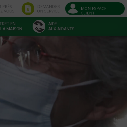
R PRÈS
DEMANDER
MON ESPACE
EZ VOUS
UN SERVICE
CLIENT
TRETIEN
AIDE
 LA MAISON
AUX AIDANTS