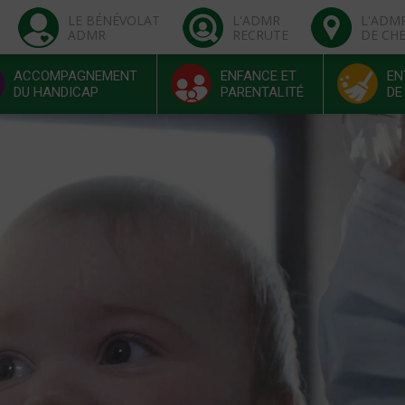
LE BÉNÉVOLAT
L'ADMR
L'ADM
ADMR
RECRUTE
DE CH
ACCOMPAGNEMENT
ENFANCE ET
EN
DU HANDICAP
PARENTALITÉ
DE