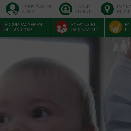
LE BÉNÉVOLAT
L'ADMR
L'ADM
ADMR
RECRUTE
DE CH
ACCOMPAGNEMENT
ENFANCE ET
EN
DU HANDICAP
PARENTALITÉ
DE