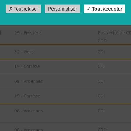
Tout refuser
Personnaliser
Tout accepter
29 - Finistère
CDD
l
29 - Finistère
Possibilité de C
CDD
32 - Gers
CDI
19 - Corrèze
CDI
08 - Ardennes
CDI
19 - Corrèze
CDI
08 - Ardennes
CDI
08 - Ardennes
CDD