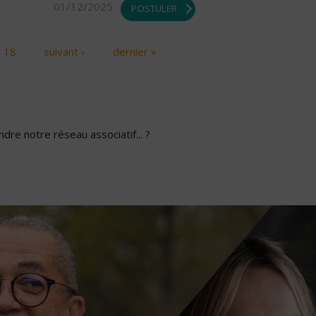
01/12/2025
POSTULER
18
suivant ›
dernier »
dre notre réseau associatif... ?