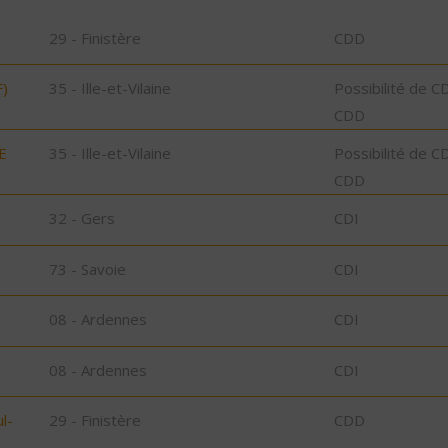
29 - Finistère
CDD
)
35 - Ille-et-Vilaine
Possibilité de C
CDD
E
35 - Ille-et-Vilaine
Possibilité de C
CDD
32 - Gers
CDI
73 - Savoie
CDI
08 - Ardennes
CDI
08 - Ardennes
CDI
l-
29 - Finistère
CDD