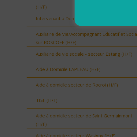
(H/F)
Intervenant à Domicile sur ROSCOFF (H/F)
Auxiliaire de Vie/Accompagnant Educatif et Socia
sur ROSCOFF (H/F)
Auxiliaire de vie sociale - secteur Estang (H/F)
Aide à Domicile LAPLEAU (H/F)
Aide à domicile secteur de Rocroi (H/F)
TISF (H/F)
Aide à domicile secteur de Saint Germainmont
(H/F)
Aide à domicile secteur Wasigny (H/F)