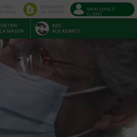
R PRÈS
DEMANDER
MON ESPACE
EZ VOUS
UN SERVICE
CLIENT
TRETIEN
AIDE
 LA MAISON
AUX AIDANTS