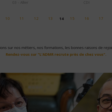
03 - Allier
CDI
10
11
12
13
14
15
16
17
ons sur nos métiers, nos formations, les bonnes raisons de rejoin
Rendez-vous sur "L'ADMR recrute près de chez vous".