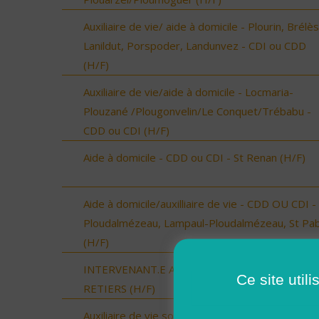
Auxiliaire de vie/ aide à domicile - Plourin, Brélès
Lanildut, Porspoder, Landunvez - CDI ou CDD
(H/F)
Auxiliaire de vie/aide à domicile - Locmaria-
Plouzané /Plougonvelin/Le Conquet/Trébabu -
CDD ou CDI (H/F)
Aide à domicile - CDD ou CDI - St Renan (H/F)
Aide à domicile/auxilliaire de vie - CDD OU CDI -
Ploudalmézeau, Lampaul-Ploudalmézeau, St Pa
(H/F)
INTERVENANT.E A DOMICILE - MARTIGNE-
Ce site util
RETIERS (H/F)
Auxiliaire de vie sociale - secteur Vic-Fezensac