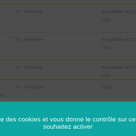
,
29 - Finistère
Possibilité de C
CDD
29 - Finistère
Possibilité de C
CDD
29 - Finistère
Possibilité de C
CDD
29 - Finistère
CDD
bu
35 - Ille-et-Vilaine
Possibilité de C
ise des cookies et vous donne le contrôle sur 
CDD
souhaitez activer
32 - Gers
CDI