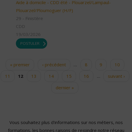
Aide à domicile - CDD été - Plouarzel/Lampaul-
Plouarzel/Ploumoguer (H/F)
29 - Finistère
CDD
19/03/2026
POSTULER
« premier
‹ précédent
…
8
9
10
Pages
11
12
13
14
15
16
…
suivant ›
dernier »
Vous souhaitez plus d'informations sur nos métiers, nos
formations, les bonnes raisons de rejoindre notre réseau