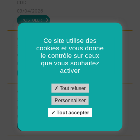
CDD
03/04/2026
POSTULER
Aide à domicile - CDD été - Saint-Renan (H/F)
Ce site utilise des
29 - Finistère
cookies et vous donne
le contrôle sur ceux
CDD
que vous souhaitez
03/04/2026
activer
POSTULER
Tout refuser
Aide à domicile - CDD ou CDI - St Renan (H/F)
29 - Finistère
Personnaliser
Possibilité de CDI ou CDD
Tout accepter
03/04/2026
POSTULER