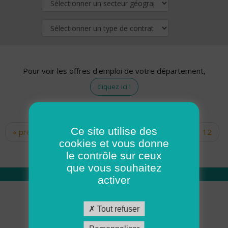
Pour voir les offres d'emploi de votre département,
cliquez ici !
Ce site utilise des
« premier
‹ précédent
…
10
11
12
Pages
cookies et vous donne
13
14
15
16
17
18
le contrôle sur ceux
que vous souhaitez
activer
Qui sommes nous
Tout refuser
Académie ADMR