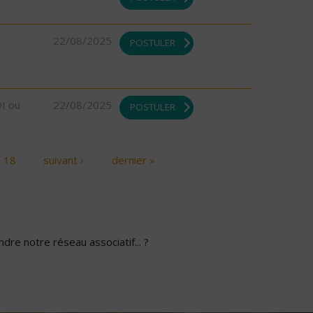
22/08/2025
POSTULER
DI ou
22/08/2025
POSTULER
18
suivant ›
dernier »
dre notre réseau associatif... ?