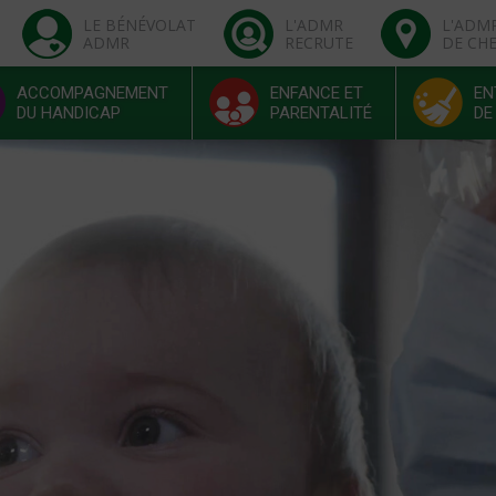
LE BÉNÉVOLAT
L'ADMR
L'ADM
ADMR
RECRUTE
DE CH
ACCOMPAGNEMENT
ENFANCE ET
EN
DU HANDICAP
PARENTALITÉ
DE