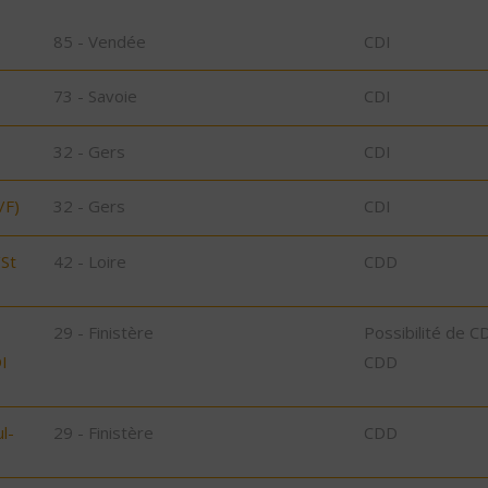
85 - Vendée
CDI
73 - Savoie
CDI
32 - Gers
CDI
/F)
32 - Gers
CDI
/St
42 - Loire
CDD
29 - Finistère
Possibilité de C
I
CDD
l-
29 - Finistère
CDD