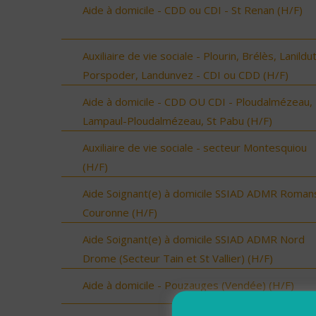
Aide à domicile - CDD ou CDI - St Renan (H/F)
Auxiliaire de vie sociale - Plourin, Brélès, Lanildut
Porspoder, Landunvez - CDI ou CDD (H/F)
Aide à domicile - CDD OU CDI - Ploudalmézeau,
Lampaul-Ploudalmézeau, St Pabu (H/F)
Auxiliaire de vie sociale - secteur Montesquiou
(H/F)
Aide Soignant(e) à domicile SSIAD ADMR Roman
Couronne (H/F)
Aide Soignant(e) à domicile SSIAD ADMR Nord
Drome (Secteur Tain et St Vallier) (H/F)
Aide à domicile - Pouzauges (Vendée) (H/F)