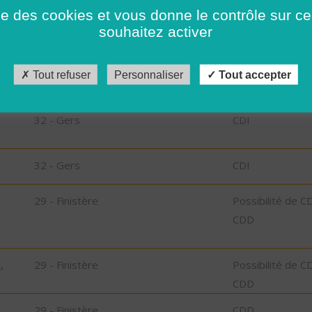
35 - Ille-et-Vilaine
CDD
ise des cookies et vous donne le contrôle sur 
souhaitez activer
85 - Vendée
CDI
Tout refuser
Personnaliser
Tout accepter
32 - Gers
CDI
32 - Gers
CDI
32 - Gers
CDI
29 - Finistère
Possibilité de C
CDD
,
29 - Finistère
Possibilité de C
CDD
29 - Finistère
CDD