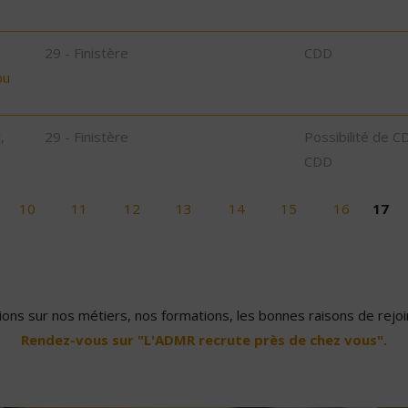
29 - Finistère
CDD
bu
,
29 - Finistère
Possibilité de C
CDD
10
11
12
13
14
15
16
17
ons sur nos métiers, nos formations, les bonnes raisons de rejoin
Rendez-vous sur "L'ADMR recrute près de chez vous".