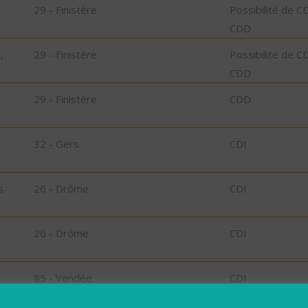
29 - Finistère
Possibilité de C
CDD
,
29 - Finistère
Possibilité de C
CDD
29 - Finistère
CDD
32 - Gers
CDI
s
26 - Drôme
CDI
26 - Drôme
CDI
85 - Vendée
CDI