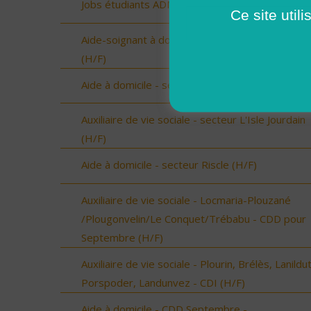
Jobs étudiants ADMR 35 (H/F)
Ce site util
Aide-soignant à domicile - Chantonnay (Vendée)
(H/F)
Aide à domicile - secteur Beaumarchès (H/F)
Auxiliaire de vie sociale - secteur L'Isle Jourdain
(H/F)
Aide à domicile - secteur Riscle (H/F)
Auxiliaire de vie sociale - Locmaria-Plouzané
/Plougonvelin/Le Conquet/Trébabu - CDD pour
Septembre (H/F)
Auxiliaire de vie sociale - Plourin, Brélès, Lanildut
Porspoder, Landunvez - CDI (H/F)
Aide à domicile - CDD Septembre -