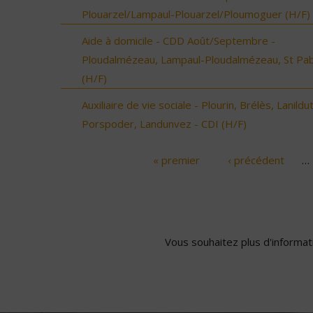
Plouarzel/Lampaul-Plouarzel/Ploumoguer (H/F)
Aide à domicile - CDD Août/Septembre -
Ploudalmézeau, Lampaul-Ploudalmézeau, St Pa
(H/F)
Auxiliaire de vie sociale - Plourin, Brélès, Lanildut
Porspoder, Landunvez - CDI (H/F)
« premier
‹ précédent
…
Pages
Vous souhaitez plus d'informati