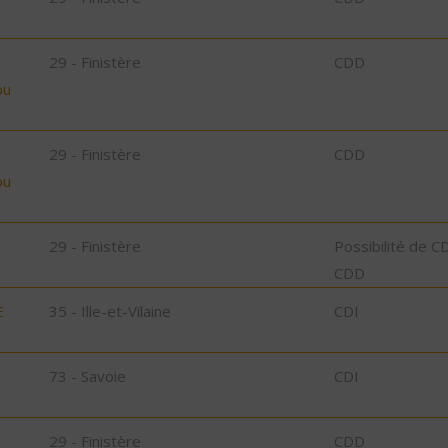
29 - Finistère
CDD
bu
29 - Finistère
CDD
bu
29 - Finistère
Possibilité de C
CDD
E
35 - Ille-et-Vilaine
CDI
73 - Savoie
CDI
29 - Finistère
CDD