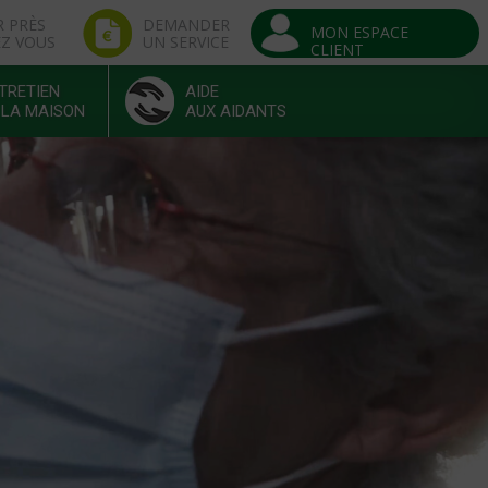
R PRÈS
DEMANDER
MON ESPACE
EZ VOUS
UN SERVICE
CLIENT
TRETIEN
AIDE
 LA MAISON
AUX AIDANTS