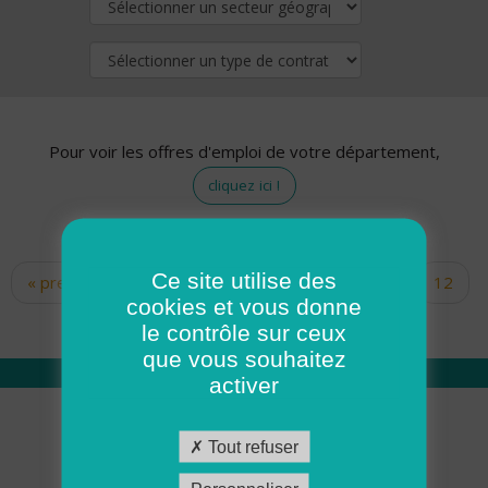
Pour voir les offres d'emploi de votre département,
cliquez ici !
Ce site utilise des
« premier
‹ précédent
…
10
11
12
Pages
cookies et vous donne
13
14
15
16
17
18
le contrôle sur ceux
que vous souhaitez
activer
Qui sommes nous
Tout refuser
Académie ADMR