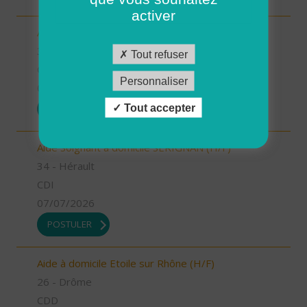
activer
ASSISTANT COMPTABLE (H/F)
34 - Hérault
Tout refuser
CDD
Personnaliser
08/07/2026
Tout accepter
POSTULER
Aide Soignant à domicile SERIGNAN (H/F)
34 - Hérault
CDI
07/07/2026
POSTULER
Aide à domicile Etoile sur Rhône (H/F)
26 - Drôme
CDD