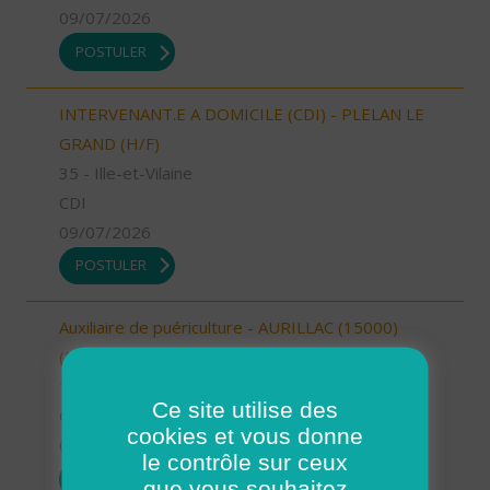
09/07/2026
POSTULER
INTERVENANT.E A DOMICILE (CDI) - PLELAN LE
GRAND (H/F)
35 - Ille-et-Vilaine
CDI
09/07/2026
POSTULER
Auxiliaire de puériculture - AURILLAC (15000)
(H/F)
15 - Cantal
Ce site utilise des
CDI
cookies et vous donne
09/07/2026
le contrôle sur ceux
POSTULER
que vous souhaitez