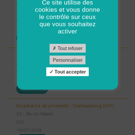
Ce site utilise des
(H/F)
cookies et vous donne
35 - Ille-et-Vilaine
le contrôle sur ceux
CDD
que vous souhaitez
17/07/2026
activer
POSTULER
Tout refuser
1 Auxiliaire de vie de nuit (H/F)
Personnaliser
56 - Morbihan
CDI
Tout accepter
16/07/2026
POSTULER
Encadrant.e de proximité - Chateaubourg (H/F)
35 - Ille-et-Vilaine
CDI
16/07/2026