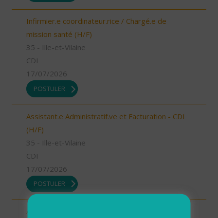
Infirmier.e coordinateur.rice / Chargé.e de
mission santé (H/F)
35 - Ille-et-Vilaine
CDI
17/07/2026
POSTULER
Assistant.e Administratif.ve et Facturation - CDI
(H/F)
35 - Ille-et-Vilaine
CDI
17/07/2026
POSTULER
Assistant.e Administratif.ve et Facturation - CDD