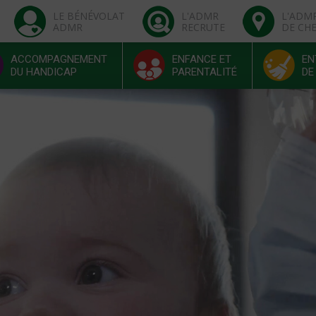
LE BÉNÉVOLAT
L'ADMR
L'ADM
ADMR
RECRUTE
DE CH
ACCOMPAGNEMENT
ENFANCE ET
EN
DU HANDICAP
PARENTALITÉ
DE