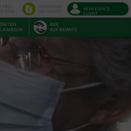
R PRÈS
DEMANDER
MON ESPACE
EZ VOUS
UN SERVICE
CLIENT
TRETIEN
AIDE
 LA MAISON
AUX AIDANTS