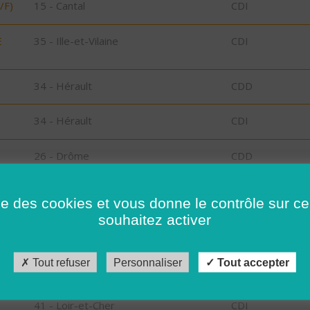
/F)
15 - Cantal
CDI
E
35 - Ille-et-Vilaine
CDI
34 - Hérault
CDD
34 - Hérault
CDI
26 - Drôme
CDD
26 - Drôme
CDD
ise des cookies et vous donne le contrôle sur 
souhaitez activer
15 - Cantal
CDI
Tout refuser
Personnaliser
Tout accepter
34 - Hérault
CDD
41 - Loir-et-Cher
CDI