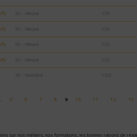
/F)
55 - Meuse
CDI
/F)
55 - Meuse
CDI
/F)
55 - Meuse
CDI
/F)
55 - Meuse
CDI
29 - Finistère
CDD
…
5
6
7
8
9
10
11
12
13
ons sur nos métiers, nos formations, les bonnes raisons de rejoin