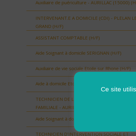
Auxiliaire de puériculture - AURILLAC (15000) (H
INTERVENANT.E A DOMICILE (CDI) - PLELAN L
GRAND (H/F)
ASSISTANT COMPTABLE (H/F)
Aide Soignant à domicile SERIGNAN (H/F)
Auxiliaire de vie sociale Etoile sur Rhone (H/F)
Aide à domicile Etoile sur Rhône (H/F)
Ce site util
TECHNICIEN DE L'INTERVENTION SOCIALE ET
FAMILIALE - AURILLAC (15000) (H/F)
Aide Soignant à domicile SERIGNAN (H/F)
TECHNICIEN D’INTERVENTION SOCIALE ET