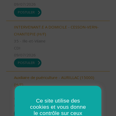
09/07/2026
POSTULER
INTERVENANT.E A DOMICILE - CESSON-VERN-
CHANTEPIE (H/F)
35 - Ille-et-Vilaine
CDI
09/07/2026
POSTULER
Auxiliaire de puériculture - AURILLAC (15000)
(H/F)
15 - Cantal
CDI
Ce site utilise des
09/07/2026
cookies et vous donne
le contrôle sur ceux
POSTULER