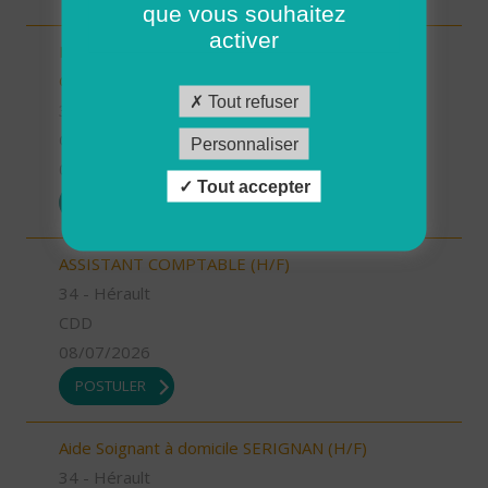
que vous souhaitez
activer
INTERVENANT.E A DOMICILE (CDI) - PLELAN LE
GRAND (H/F)
Tout refuser
35 - Ille-et-Vilaine
CDI
Personnaliser
09/07/2026
Tout accepter
POSTULER
ASSISTANT COMPTABLE (H/F)
34 - Hérault
CDD
08/07/2026
POSTULER
Aide Soignant à domicile SERIGNAN (H/F)
34 - Hérault