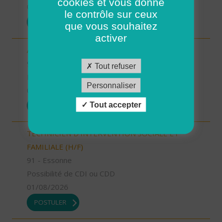
cookies et vous donne
01/08/2026
le contrôle sur ceux
POSTULER
que vous souhaitez
activer
AUXILIAIRE DE VIE SOCIALE (H/F)
92 - Hauts-de-Seine
Tout refuser
Possibilité de CDI ou CDD
Personnaliser
01/08/2026
Tout accepter
POSTULER
TECHNICIEN D’INTERVENTION SOCIALE ET
FAMILIALE (H/F)
91 - Essonne
Possibilité de CDI ou CDD
01/08/2026
POSTULER