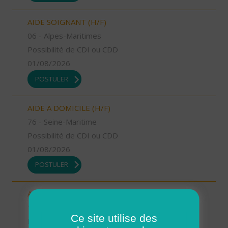
AIDE SOIGNANT (H/F)
06 - Alpes-Maritimes
Possibilité de CDI ou CDD
01/08/2026
POSTULER
AIDE A DOMICILE (H/F)
76 - Seine-Maritime
Possibilité de CDI ou CDD
01/08/2026
POSTULER
AIDE A DOMICILE (H/F)
15 - Cantal
Ce site utilise des
Possibilité de CDI ou CDD