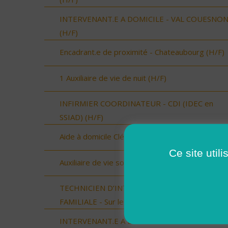
INTERVENANT.E A DOMICILE - VAL COUESNO
(H/F)
Encadrant.e de proximité - Chateaubourg (H/F)
1 Auxiliaire de vie de nuit (H/F)
INFIRMIER COORDINATEUR - CDI (IDEC en
SSIAD) (H/F)
Aide à domicile Cléon d'Andran (H/F)
Ce site util
Auxiliaire de vie sociale Cléon d'Andran (H/F)
TECHNICIEN D’INTERVENTION SOCIALE ET
FAMILIALE - Sur le Sud du Loir et Cher (H/F)
INTERVENANT.E A DOMICILE - LOUVIGNE DU