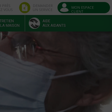
R PRÈS
DEMANDER
MON ESPACE
EZ VOUS
UN SERVICE
CLIENT
TRETIEN
AIDE
 LA MAISON
AUX AIDANTS