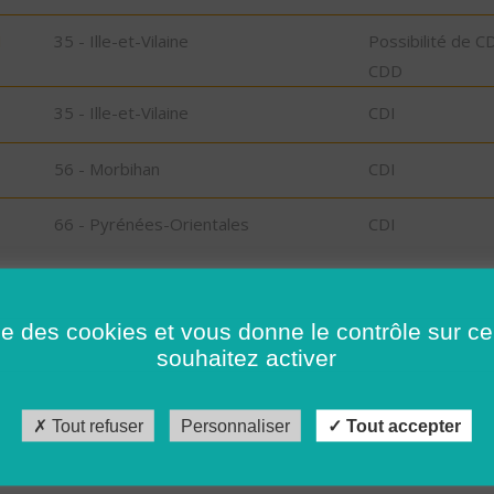
N
35 - Ille-et-Vilaine
Possibilité de C
CDD
35 - Ille-et-Vilaine
CDI
56 - Morbihan
CDI
66 - Pyrénées-Orientales
CDI
26 - Drôme
CDD
ise des cookies et vous donne le contrôle sur 
26 - Drôme
CDI
souhaitez activer
41 - Loir-et-Cher
CDI
Tout refuser
Personnaliser
Tout accepter
35 - Ille-et-Vilaine
CDI