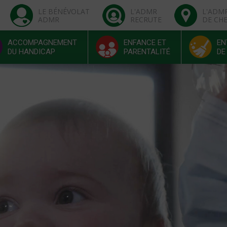
LE BÉNÉVOLAT
L'ADMR
L'ADM
ADMR
RECRUTE
DE CH
ACCOMPAGNEMENT
ENFANCE ET
EN
DU HANDICAP
PARENTALITÉ
DE