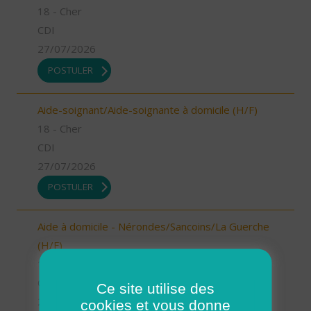
18 - Cher
CDI
27/07/2026
POSTULER
Aide-soignant/Aide-soignante à domicile (H/F)
18 - Cher
CDI
27/07/2026
POSTULER
Aide à domicile - Nérondes/Sancoins/La Guerche
(H/F)
18 - Cher
CDI
Ce site utilise des
27/07/2026
cookies et vous donne