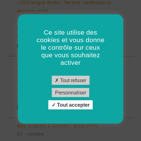
- CDD longue durée - Secteur Landivisiau et
environs (H/F)
29 - Finistère
CDD
Ce site utilise des
07/10/2025
cookies et vous donne
POSTULER
le contrôle sur ceux
que vous souhaitez
activer
Aide à domicile - Secteur Terres de Montaigu
(H/F)
Tout refuser
85 - Vendée
CDI
Personnaliser
06/10/2025
Tout accepter
POSTULER
Aide soignant à domicile - Bouin (H/F)
85 - Vendée