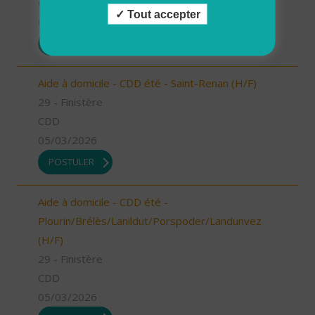
CDD
Tout accepter
05/03/2026
POSTULER
Aide à domicile - CDD été - Saint-Renan (H/F)
29 - Finistère
CDD
05/03/2026
POSTULER
Aide à domicile - CDD été -
Plourin/Brélès/Lanildut/Porspoder/Landunvez
(H/F)
29 - Finistère
CDD
05/03/2026