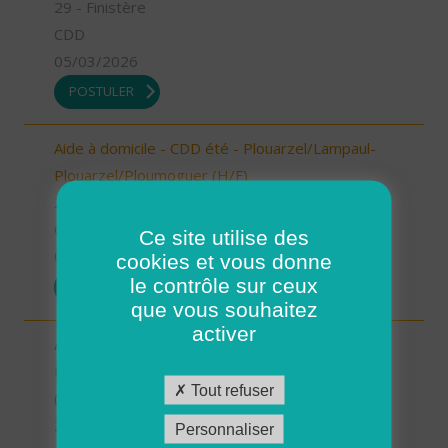
29 - Finistère
CDD
05/03/2026
POSTULER
Aide à domicile - CDD été - Plouarzel/Lampaul-
Plouarzel/Ploumoguer (H/F)
29 - Finistère
CDD
Ce site utilise des
05/03/2026
cookies et vous donne
le contrôle sur ceux
POSTULER
que vous souhaitez
activer
Aide à domicile - CDD été - Locmaria-
Plouzané/Plougonvelin/Le Conquet/Trébabu
Tout refuser
(H/F)
29 - Finistère
Personnaliser