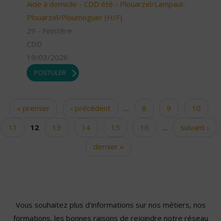
Aide à domicile - CDD été - Plouarzel/Lampaul-
Plouarzel/Ploumoguer (H/F)
29 - Finistère
CDD
19/03/2026
POSTULER
« premier
‹ précédent
…
8
9
10
Pages
11
12
13
14
15
16
…
suivant ›
dernier »
Vous souhaitez plus d'informations sur nos métiers, nos
formations, les bonnes raisons de rejoindre notre réseau