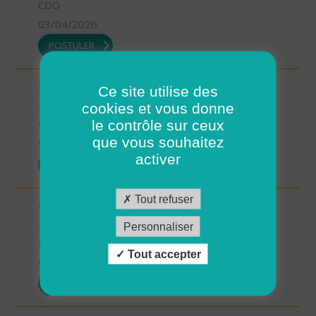
CDD
03/04/2026
POSTULER
Aide à domicile - CDD été - Saint-Renan (H/F)
Ce site utilise des
29 - Finistère
cookies et vous donne
le contrôle sur ceux
CDD
que vous souhaitez
03/04/2026
activer
POSTULER
Tout refuser
Aide à domicile - CDD ou CDI - St Renan (H/F)
29 - Finistère
Personnaliser
Possibilité de CDI ou CDD
Tout accepter
03/04/2026
POSTULER