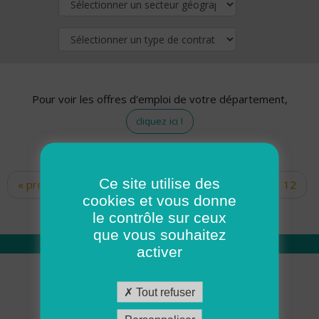
Pour voir les offres d'emploi de votre département,
cliquez ici !
Ce site utilise des
« premier
‹ précédent
…
10
11
12
Pages
cookies et vous donne
13
14
15
16
17
18
le contrôle sur ceux
que vous souhaitez
activer
Qui sommes nous
Tout refuser
Académie ADMR