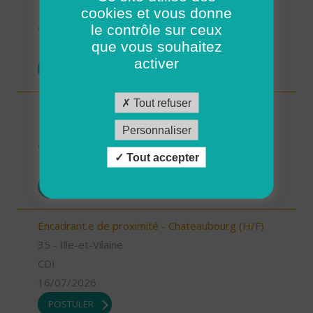
35 - Ille-et-Vilaine
cookies et vous donne
le contrôle sur ceux
CDI
que vous souhaitez
17/07/2026
activer
POSTULER
Tout refuser
1 Auxiliaire de vie de nuit (H/F)
56 - Morbihan
Personnaliser
CDI
Tout accepter
16/07/2026
POSTULER
Encadrant.e de proximité - Chateaubourg (H/F)
35 - Ille-et-Vilaine
CDI
16/07/2026
POSTULER