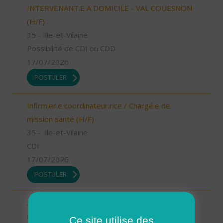
INTERVENANT.E A DOMICILE - VAL COUESNON
(H/F)
35 - Ille-et-Vilaine
Possibilité de CDI ou CDD
17/07/2026
POSTULER
Infirmier.e coordinateur.rice / Chargé.e de
mission santé (H/F)
35 - Ille-et-Vilaine
CDI
17/07/2026
POSTULER
Assistant.e Administratif.ve et Facturation - CDI
(H/F)
Ce site utilise des