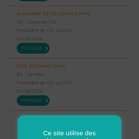
AUXILIAIRE DE VIE SOCIALE (H/F)
2A - Corse-du-Sud
Possibilité de CDI ou CDD
01/08/2026
POSTULER
AIDE SOIGNANT (H/F)
85 - Vendée
Possibilité de CDI ou CDD
01/08/2026
POSTULER
TECHNICIEN D’INTERVENTION SOCIALE ET
FAMILIALE (H/F)
Ce site utilise des
36 - Indre