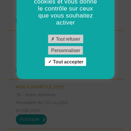
cookies et vous donne
Possibilité de CDI ou CDD
le contrôle sur ceux
01/08/2026
que vous souhaitez
POSTULER
activer
AIDE SOIGNANT (H/F)
Tout refuser
06 - Alpes-Maritimes
Personnaliser
Possibilité de CDI ou CDD
01/08/2026
Tout accepter
POSTULER
AIDE A DOMICILE (H/F)
76 - Seine-Maritime
Possibilité de CDI ou CDD
01/08/2026
POSTULER