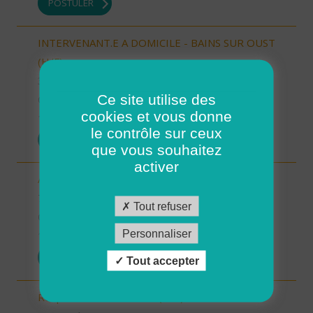
POSTULER
INTERVENANT.E A DOMICILE - BAINS SUR OUST
(H/F)
35 - Ille-et-Vilaine
Ce site utilise des
CDI
cookies et vous donne
10/10/2025
le contrôle sur ceux
POSTULER
que vous souhaitez
activer
Auxiliaire de vie sociale - Randens (73220) (H/F)
73 - Savoie
Tout refuser
CDI
Personnaliser
10/10/2025
POSTULER
Tout accepter
Responsable de secteur (H/F)