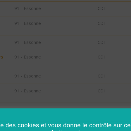
91 - Essonne
CDI
91 - Essonne
CDI
91 - Essonne
CDI
rs
91 - Essonne
CDI
91 - Essonne
CDI
91 - Essonne
CDI
91 - Essonne
CDI
ise des cookies et vous donne le contrôle sur 
30 - Gard
CDI