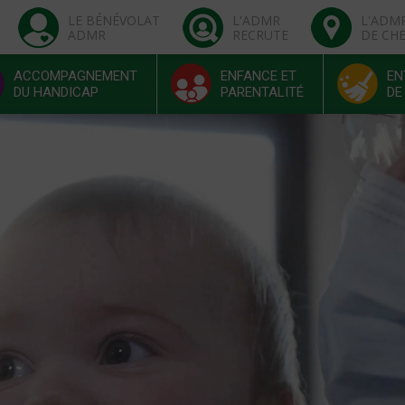
LE BÉNÉVOLAT
L'ADMR
L'ADM
ADMR
RECRUTE
DE CH
ACCOMPAGNEMENT
ENFANCE ET
EN
DU HANDICAP
PARENTALITÉ
DE