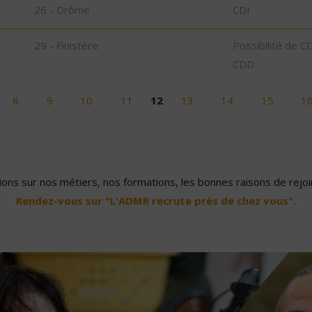
26 - Drôme
CDI
29 - Finistère
Possibilité de C
CDD
8
9
10
11
12
13
14
15
1
ons sur nos métiers, nos formations, les bonnes raisons de rejoin
Rendez-vous sur "L'ADMR recrute près de chez vous".