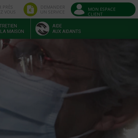
R PRÈS
DEMANDER
MON ESPACE
EZ VOUS
UN SERVICE
CLIENT
TRETIEN
AIDE
 LA MAISON
AUX AIDANTS