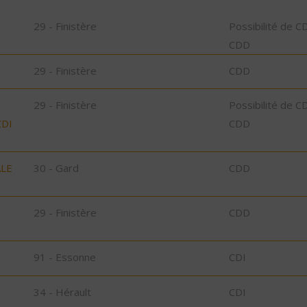
29 - Finistère
Possibilité de C
CDD
29 - Finistère
CDD
29 - Finistère
Possibilité de C
CDI
CDD
ALE
30 - Gard
CDD
29 - Finistère
CDD
91 - Essonne
CDI
34 - Hérault
CDI