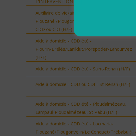
L'INTERVENTION SOCIALE ET FAMILIALE (H/F)
Auxiliaire de vie/aide à domicile - Locmaria-
Plouzané /Plougonvelin/Le Conquet/Trébabu -
CDD ou CDI (H/F)
Aide à domicile - CDD été -
Plourin/Brélès/Lanildut/Porspoder/Landunvez
(H/F)
Aide à domicile - CDD été - Saint-Renan (H/F)
Aide à domicile - CDD ou CDI - St Renan (H/F)
Aide à domicile - CDD été - Ploudalmézeau,
Lampaul-Ploudalmézeau, St Pabu (H/F)
Aide à domicile - CDD été - Locmaria-
Plouzané/Plougonvelin/Le Conquet/Trébabu (H/