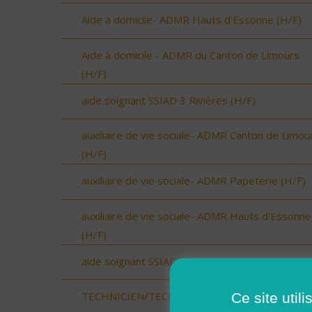
Aide à domicile- ADMR Hauts d'Essonne (H/F)
Aide à domicile - ADMR du Canton de Limours
(H/F)
aide soignant SSIAD 3 Rivières (H/F)
auxiliaire de vie sociale- ADMR Canton de Limou
(H/F)
auxiliaire de vie sociale- ADMR Papeterie (H/F)
auxiliaire de vie sociale- ADMR Hauts d'Essonne
(H/F)
aide soignant SSIAD Hurepoix (H/F)
Ce site util
TECHNICIEN/TECHNICIENNE DE