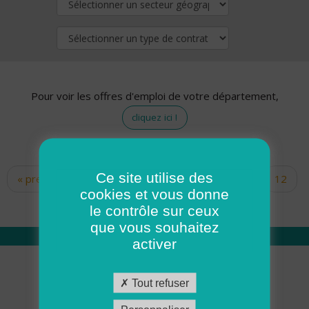
Pour voir les offres d'emploi de votre département,
cliquez ici !
Ce site utilise des
« premier
‹ précédent
…
10
11
12
Pages
cookies et vous donne
13
14
15
16
17
18
le contrôle sur ceux
que vous souhaitez
activer
Qui sommes nous
Tout refuser
Académie ADMR