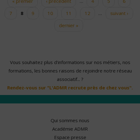
« premier
‹ précédent
…
4
5
6
Pages
7
8
9
10
11
12
…
suivant ›
dernier »
Vous souhaitez plus d'informations sur nos métiers, nos
formations, les bonnes raisons de rejoindre notre réseau
associatif... ?
Rendez-vous sur "L'ADMR recrute près de chez vous".
Qui sommes nous
Académie ADMR
Espace presse