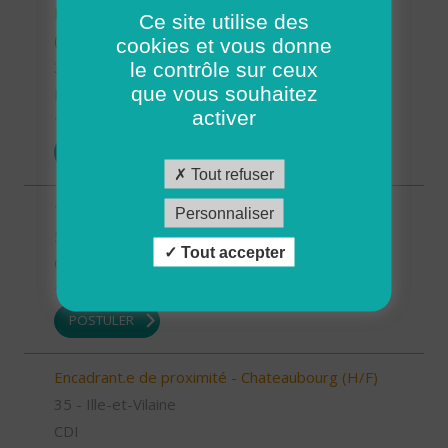
INTERVENANT.E A DOMICILE - VAL COUESNON
Ce site utilise des
(H/F)
cookies et vous donne
le contrôle sur ceux
35 - Ille-et-Vilaine
que vous souhaitez
Possibilité de CDI ou CDD
activer
17/07/2026
POSTULER
Tout refuser
1 Auxiliaire de vie de nuit (H/F)
Personnaliser
56 - Morbihan
Tout accepter
CDI
16/07/2026
POSTULER
Encadrant.e de proximité - Chateaubourg (H/F)
35 - Ille-et-Vilaine
CDI