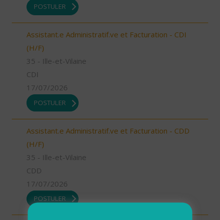
POSTULER
Assistant.e Administratif.ve et Facturation - CDI
(H/F)
35 - Ille-et-Vilaine
CDI
17/07/2026
POSTULER
Assistant.e Administratif.ve et Facturation - CDD
(H/F)
35 - Ille-et-Vilaine
CDD
17/07/2026
POSTULER