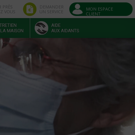
R PRÈS
DEMANDER
MON ESPACE
EZ VOUS
UN SERVICE
CLIENT
TRETIEN
AIDE
 LA MAISON
AUX AIDANTS