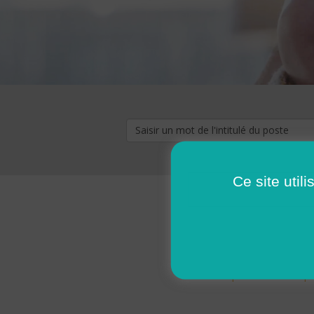
Ce site util
« premier
‹ p
Pages