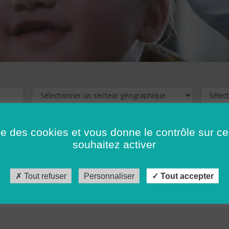
ise des cookies et vous donne le contrôle sur 
souhaitez activer
cliquez ici !
Pour voir les offres d'emploi de votre département,
Tout refuser
Personnaliser
Tout accepter
récédent
…
10
11
12
13
14
15