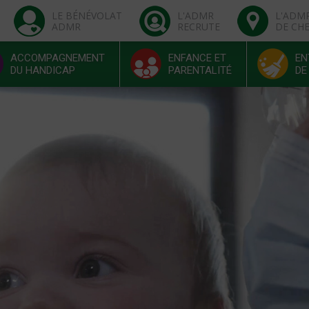
LE BÉNÉVOLAT
L'ADMR
L'ADM
ADMR
RECRUTE
DE CH
ACCOMPAGNEMENT
ENFANCE ET
EN
DU HANDICAP
PARENTALITÉ
DE