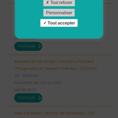
Tout refuser
Aide à domicile - Plourin, Brélès, Lanildut,
Personnaliser
Porspoder, Landunvez - CDD ou CDI (H/F)
Tout accepter
29 - Finistère
Possibilité de CDI ou CDD
08/08/2025
POSTULER
Auxiliaire de vie sociale - Locmaria-Plouzané
/Plougonvlin/Le Conquet/Trébabu - CDI (H/F)
29 - Finistère
Possibilité de CDI ou CDD
08/08/2025
POSTULER
Aide à domicile - Secteur de Gouesnou - CDI