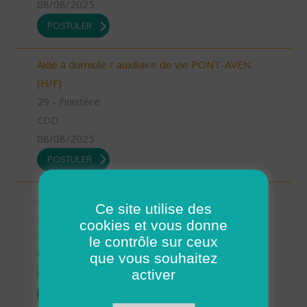
08/08/2025
POSTULER
Aide à domicile / auxiliaire de vie PONT-AVEN
(H/F)
29 - Finistère
CDD
08/08/2025
POSTULER
Aide à domicile - CDD Août/Septembre - St
Ce site utilise des
Renan (H/F)
cookies et vous donne
29 - Finistère
le contrôle sur ceux
CDD
que vous souhaitez
08/08/2025
activer
POSTULER