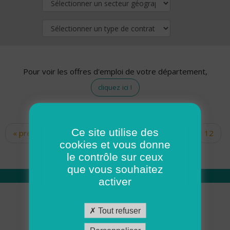
Pour voir les offres d'emploi de votre département,
cliquez ici !
Ce site utilise des
« premier
‹ précédent
…
10
11
12
Pages
cookies et vous donne
13
14
15
16
17
18
le contrôle sur ceux
que vous souhaitez
activer
Qui sommes nous
Tout refuser
Académie ADMR