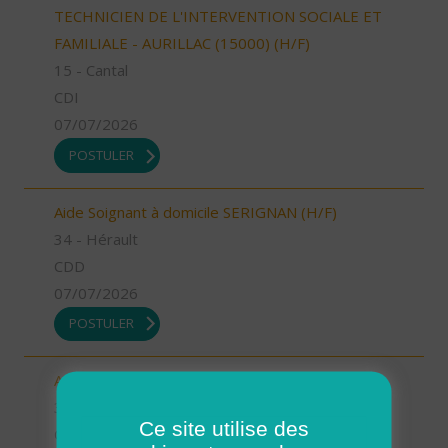
TECHNICIEN DE L'INTERVENTION SOCIALE ET
FAMILIALE - AURILLAC (15000) (H/F)
15 - Cantal
CDI
07/07/2026
POSTULER
Aide Soignant à domicile SERIGNAN (H/F)
34 - Hérault
CDD
07/07/2026
POSTULER
Aide Soignant à domicile SERIGNAN (H/F)
34 - Hérault
Ce site utilise des
CDI