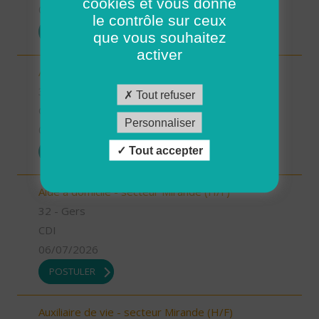
cookies et vous donne
07/07/2026
le contrôle sur ceux
POSTULER
que vous souhaitez
activer
Auxiliaire de vie - secteur Miélan (H/F)
32 - Gers
Tout refuser
CDI
Personnaliser
06/07/2026
Tout accepter
POSTULER
Aide à domicile - secteur Mirande (H/F)
32 - Gers
CDI
06/07/2026
POSTULER
Auxiliaire de vie - secteur Mirande (H/F)