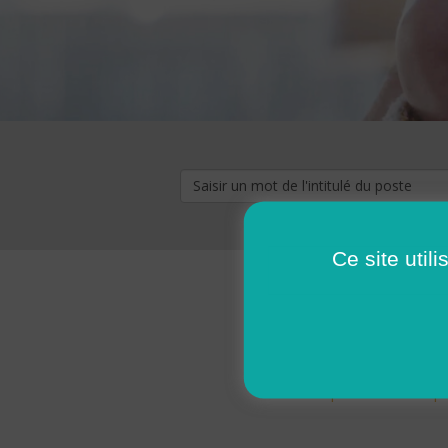
Ce site util
« premier
‹ p
Pages