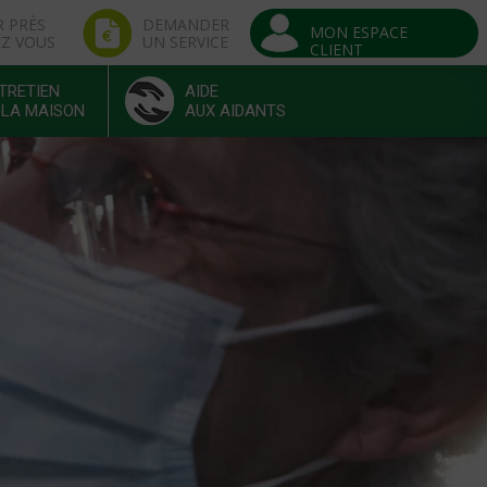
R PRÈS
DEMANDER
MON ESPACE
EZ VOUS
UN SERVICE
CLIENT
TRETIEN
AIDE
 LA MAISON
AUX AIDANTS