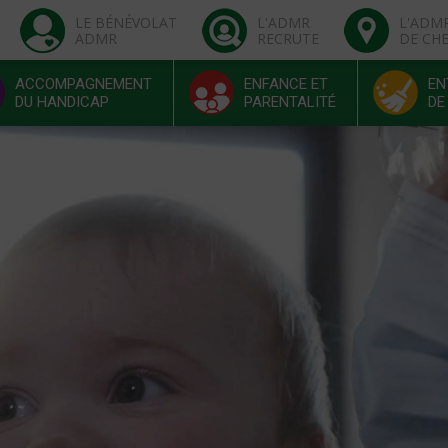
LE BÉNÉVOLAT
L'ADMR
L'ADM
ADMR
RECRUTE
DE CH
ACCOMPAGNEMENT
ENFANCE ET
EN
DU HANDICAP
PARENTALITÉ
DE