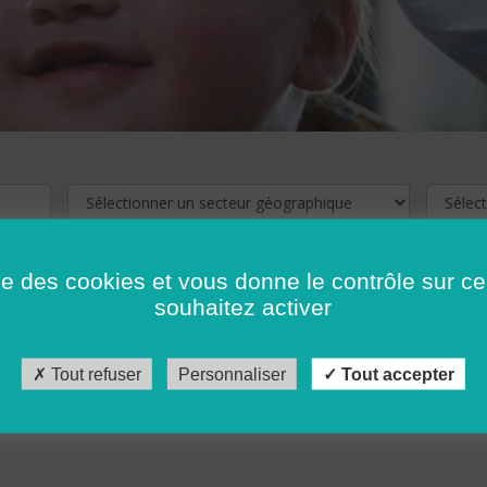
ise des cookies et vous donne le contrôle sur 
souhaitez activer
cliquez ici !
Pour voir les offres d'emploi de votre département,
Tout refuser
Personnaliser
Tout accepter
récédent
…
10
11
12
13
14
15