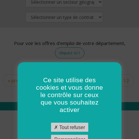
Pour voir les offres d'emploi de votre département,
cliquez ici !
Ce site utilise des
« premier
‹ précédent
…
10
11
12
Pages
cookies et vous donne
13
14
15
16
17
18
le contrôle sur ceux
que vous souhaitez
activer
Qui sommes nous
Tout refuser
Académie ADMR