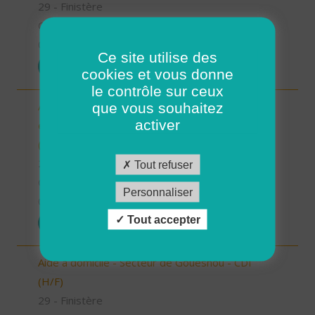
29 - Finistère
CDI
01/07/2025
Ce site utilise des
POSTULER
cookies et vous donne
le contrôle sur ceux
Auxiliaire de Vie Sociale/Accompagnant Educatif
que vous souhaitez
activer
et Social à domicile - Secteur de Plouzané - CDI
(H/F)
29 - Finistère
Tout refuser
CDI
Personnaliser
01/07/2025
Tout accepter
POSTULER
Aide à domicile - Secteur de Gouesnou - CDI
(H/F)
29 - Finistère