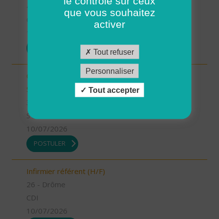
le contrôle sur ceux
41 - Loir-et-Cher
que vous souhaitez
CDI
activer
13/07/2026
POSTULER
Tout refuser
Personnaliser
Chargé.e de mission Qualité et développement -
Stage (H/F)
Tout accepter
35 - Ille-et-Vilaine
STAGE
10/07/2026
POSTULER
Infirmier référent (H/F)
26 - Drôme
CDI
10/07/2026