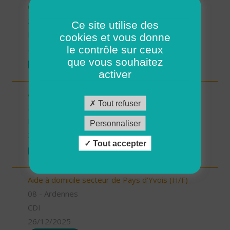
CDD ou CDI (H/F)
29 - Finistère
Ce site utilise des
Possibilité de CDI ou CDD
cookies et vous donne
le contrôle sur ceux
26/12/2025
que vous souhaitez
POSTULER
activer
Aide à domicile - CDD ou CDI - St Renan (H/F)
Tout refuser
29 - Finistère
Possibilité de CDI ou CDD
Personnaliser
26/12/2025
Tout accepter
POSTULER
Aide à domicile secteur de Pays d'Yvois (H/F)
08 - Ardennes
CDI
26/12/2025