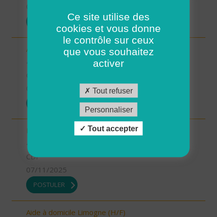
07/11/2025
Ce site utilise des
POSTULER
cookies et vous donne
le contrôle sur ceux
Aide-soignant.e Limogne en Quercy (H/F)
que vous souhaitez
46 - Lot
activer
CDD
07/11/2025
Tout refuser
POSTULER
Personnaliser
Tout accepter
Responsable du développement (H/F)
46 - Lot
CDI
07/11/2025
POSTULER
Aide à domicile Limogne (H/F)