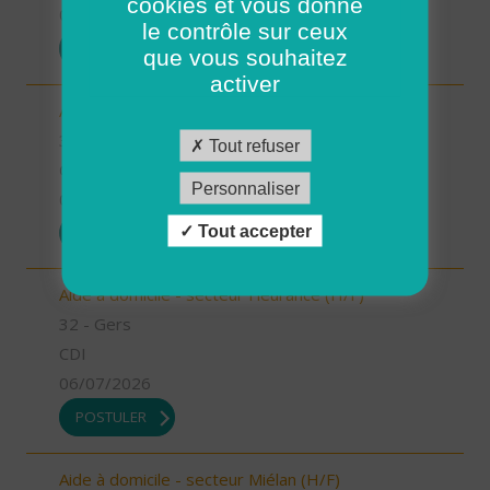
cookies et vous donne
07/07/2026
le contrôle sur ceux
POSTULER
que vous souhaitez
activer
Aide à domicile - secteur Condom (H/F)
32 - Gers
Tout refuser
CDI
Personnaliser
06/07/2026
Tout accepter
POSTULER
Aide à domicile - secteur Fleurance (H/F)
32 - Gers
CDI
06/07/2026
POSTULER
Aide à domicile - secteur Miélan (H/F)