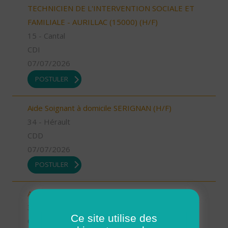
TECHNICIEN DE L'INTERVENTION SOCIALE ET
FAMILIALE - AURILLAC (15000) (H/F)
15 - Cantal
CDI
07/07/2026
POSTULER
Aide Soignant à domicile SERIGNAN (H/F)
34 - Hérault
CDD
07/07/2026
POSTULER
Aide Soignant à domicile SERIGNAN (H/F)
34 - Hérault
Ce site utilise des
CDI