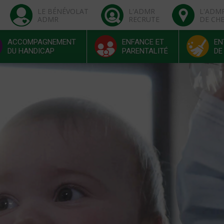
LE BÉNÉVOLAT
L'ADMR
L'ADM
ADMR
RECRUTE
DE CH
ACCOMPAGNEMENT
ENFANCE ET
EN
DU HANDICAP
PARENTALITÉ
DE