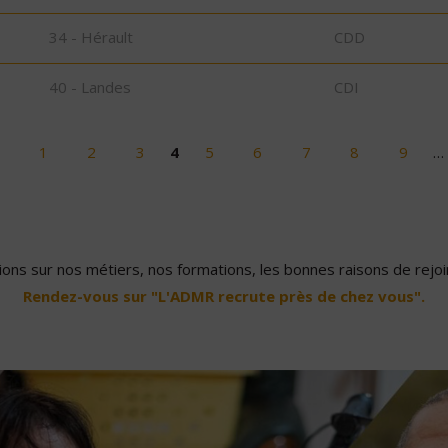
34 - Hérault
CDD
40 - Landes
CDI
1
2
3
4
5
6
7
8
9
…
ons sur nos métiers, nos formations, les bonnes raisons de rejoin
Rendez-vous sur "L'ADMR recrute près de chez vous".