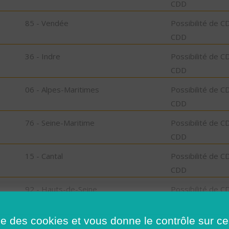
CDD
85 - Vendée
Possibilité de C
CDD
36 - Indre
Possibilité de C
CDD
06 - Alpes-Maritimes
Possibilité de C
CDD
76 - Seine-Maritime
Possibilité de C
CDD
15 - Cantal
Possibilité de C
CDD
92 - Hauts-de-Seine
Possibilité de C
CDD
ise des cookies et vous donne le contrôle sur 
91 - Essonne
Possibilité de C