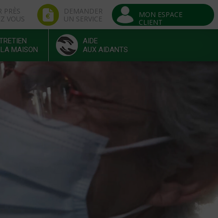
R PRÈS
DEMANDER
MON ESPACE
EZ VOUS
UN SERVICE
CLIENT
TRETIEN
AIDE
 LA MAISON
AUX AIDANTS