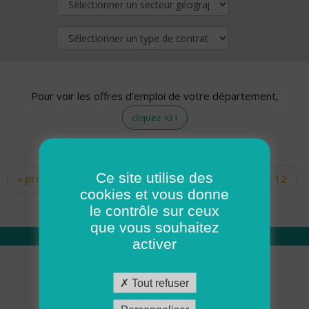
Pour voir les offres d'emploi de votre département,
cliquez ici !
Ce site utilise des
« premier
‹ précédent
…
10
11
12
Pages
cookies et vous donne
13
14
15
16
17
18
le contrôle sur ceux
que vous souhaitez
activer
Qui sommes nous
Tout refuser
Académie ADMR