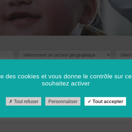
ise des cookies et vous donne le contrôle sur 
souhaitez activer
cliquez ici !
Pour voir les offres d'emploi de votre département,
Tout refuser
Personnaliser
Tout accepter
récédent
…
10
11
12
13
14
15