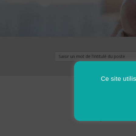
Ce site util
« premier
‹ p
Pages