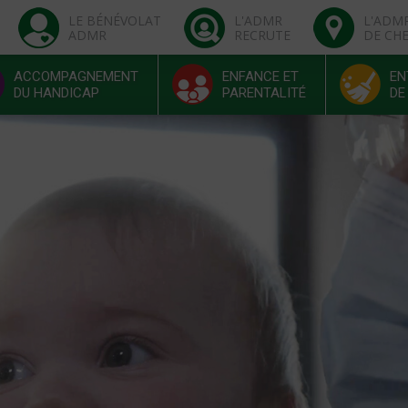
LE BÉNÉVOLAT
L'ADMR
L'ADM
ADMR
RECRUTE
DE CH
ACCOMPAGNEMENT
ENFANCE ET
EN
DU HANDICAP
PARENTALITÉ
DE