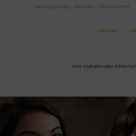
Aide-soignant(e) - RIEUMES - CDI/CDD (H/F)
« premier
‹ p
Pages
Vous souhaitez plus d'informati