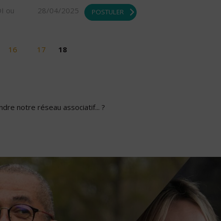
DI ou
28/04/2025
POSTULER
16
17
18
dre notre réseau associatif... ?