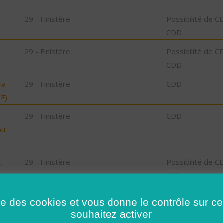
29 - Finistère
Possibilité de C
CDD
29 - Finistère
Possibilité de C
CDD
ia-
29 - Finistère
CDD
F)
29 - Finistère
CDD
bu
,
29 - Finistère
Possibilité de C
CDD
29 - Finistère
Possibilité de C
ise des cookies et vous donne le contrôle sur 
CDD
souhaitez activer