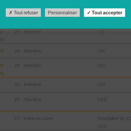
29 - Finistère
CDD
Tout refuser
Personnaliser
Tout accepter
29 - Finistère
CDI
et
29 - Finistère
CDI
/F)
F)
29 - Finistère
CDI
et
29 - Finistère
CDI
/F)
29 - Finistère
CDI
29 - Finistère
CDD
37 - Indre-et-Loire
Possibilité de C
CDD