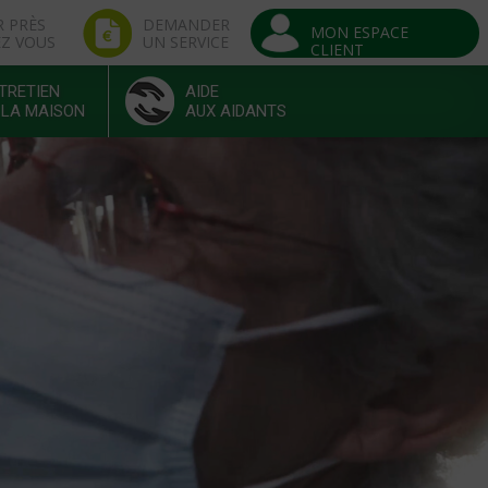
R PRÈS
DEMANDER
MON ESPACE
EZ VOUS
UN SERVICE
CLIENT
TRETIEN
AIDE
 LA MAISON
AUX AIDANTS