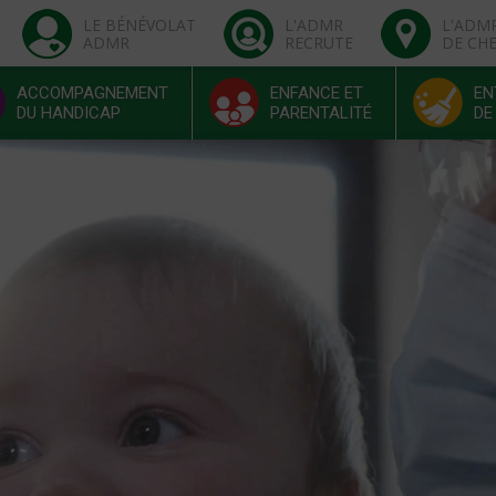
LE BÉNÉVOLAT
L'ADMR
L'ADM
ADMR
RECRUTE
DE CH
ACCOMPAGNEMENT
ENFANCE ET
EN
DU HANDICAP
PARENTALITÉ
DE