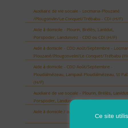
Auxiliaire de vie sociale - Locmaria-Plouzané
/Plougonvlin/Le Conquet/Trébabu - CDI (H/F)
Aide à domicile - Plourin, Brélès, Lanildut,
Porspoder, Landunvez - CDD ou CDI (H/F)
Aide à domicile - CDD Août/Septembre - Locmar
Plouzané/Plougonvelin/Le Conquet/Trébabu (H/
Aide à domicile - CDD Août/Septembre -
Ploudalmézeau, Lampaul-Ploudalmézeau, St Pa
(H/F)
Auxiliaire de vie sociale - Plourin, Brélès, Lanildut
Porspoder, Landunvez - CDI (H/F)
Aide à domicile / auxiliaire de vie NEVEZ (H/F)
Ce site util