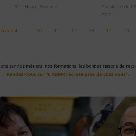
31 - Haute-Garonne
Possibilité de C
CDD
récédent
…
10
11
12
13
14
15
ons sur nos métiers, nos formations, les bonnes raisons de rejoin
Rendez-vous sur "L'ADMR recrute près de chez vous".