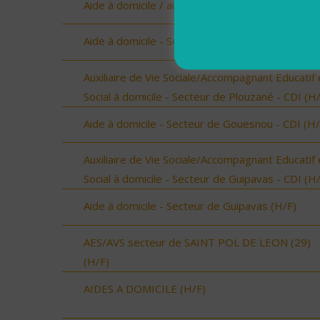
Aide à domicile / auxiliaire de vie ELLIANT (H/F)
Aide à domicile - Secteur de Guilers - CDI (H/F)
Auxiliaire de Vie Sociale/Accompagnant Educatif 
Social à domicile - Secteur de Plouzané - CDI (H
Aide à domicile - Secteur de Gouesnou - CDI (H/
Auxiliaire de Vie Sociale/Accompagnant Educatif 
Social à domicile - Secteur de Guipavas - CDI (H
Aide à domicile - Secteur de Guipavas (H/F)
AES/AVS secteur de SAINT POL DE LEON (29)
(H/F)
AIDES A DOMICILE (H/F)