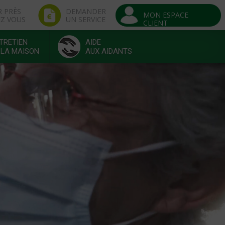
R PRÈS
DEMANDER
MON ESPACE
EZ VOUS
UN SERVICE
CLIENT
TRETIEN
AIDE
 LA MAISON
AUX AIDANTS