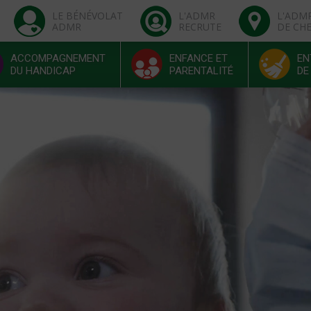
LE BÉNÉVOLAT
L'ADMR
L'ADM
ADMR
RECRUTE
DE CH
ACCOMPAGNEMENT
ENFANCE ET
EN
DU HANDICAP
PARENTALITÉ
DE