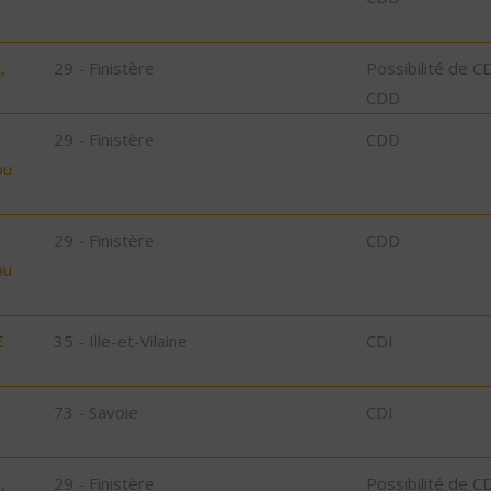
,
29 - Finistère
Possibilité de C
CDD
29 - Finistère
CDD
bu
29 - Finistère
CDD
bu
E
35 - Ille-et-Vilaine
CDI
73 - Savoie
CDI
,
29 - Finistère
Possibilité de C