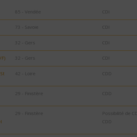
85 - Vendée
CDI
73 - Savoie
CDI
32 - Gers
CDI
/F)
32 - Gers
CDI
/St
42 - Loire
CDD
29 - Finistère
CDD
29 - Finistère
Possibilité de C
I
CDD