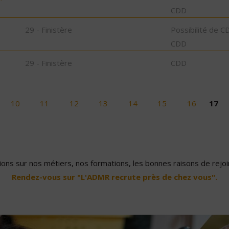
CDD
29 - Finistère
Possibilité de C
CDD
29 - Finistère
CDD
10
11
12
13
14
15
16
17
ons sur nos métiers, nos formations, les bonnes raisons de rejoin
Rendez-vous sur "L'ADMR recrute près de chez vous".