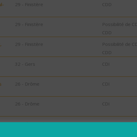
l-
29 - Finistère
CDD
29 - Finistère
Possibilité de C
CDD
,
29 - Finistère
Possibilité de C
CDD
32 - Gers
CDI
s
26 - Drôme
CDI
26 - Drôme
CDI
35 - Ille-et-Vilaine
CDD