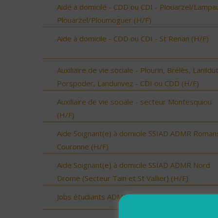
Aide à domicile - CDD ou CDI - Plouarzel/Lampau
Plouarzel/Ploumoguer (H/F)
Aide à domicile - CDD ou CDI - St Renan (H/F)
Auxiliaire de vie sociale - Plourin, Brélès, Lanildut
Porspoder, Landunvez - CDI ou CDD (H/F)
Auxiliaire de vie sociale - secteur Montesquiou
(H/F)
Aide Soignant(e) à domicile SSIAD ADMR Roman
Couronne (H/F)
Aide Soignant(e) à domicile SSIAD ADMR Nord
Drome (Secteur Tain et St Vallier) (H/F)
Jobs étudiants ADMR 35 (H/F)