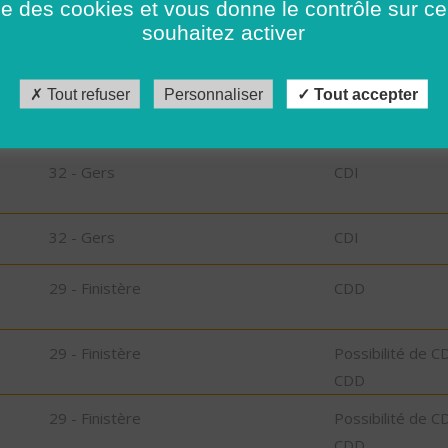
ise des cookies et vous donne le contrôle sur 
85 - Vendée
CDI
souhaitez activer
85 - Vendée
CDI
Tout refuser
Personnaliser
Tout accepter
32 - Gers
CDI
32 - Gers
CDI
32 - Gers
CDI
29 - Finistère
CDD
29 - Finistère
Possibilité de C
CDD
29 - Finistère
Possibilité de C
CDD