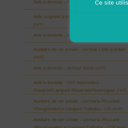
Ce site util
Aide à domicile - Pouzauges (Vendée) (H/F)
Aide-soignant à domicile - Chantonnay (Vendée)
(H/F)
Aide à domicile - secteur Beaumarchès (H/F)
Auxiliaire de vie sociale - secteur L'Isle Jourdain
(H/F)
Aide à domicile - secteur Riscle (H/F)
Aide à domicile - CDD Septembre -
Plouarzel/Lampaul-Plouarzel/Ploumoguer (H/F)
Auxiliaire de vie sociale - Locmaria-Plouzané
/Plougonvlin/Le Conquet/Trébabu - CDI (H/F)
Auxiliaire de vie sociale - Locmaria-Plouzané
/Plougonvelin/Le Conquet/Trébabu - CDD pour