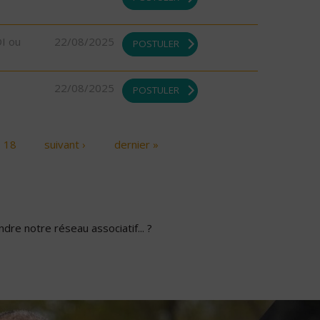
DI ou
22/08/2025
POSTULER
22/08/2025
POSTULER
18
suivant ›
dernier »
dre notre réseau associatif... ?