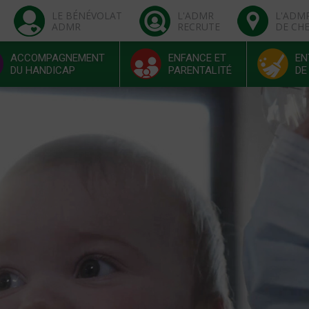
LE BÉNÉVOLAT
L'ADMR
L'ADM
ADMR
RECRUTE
DE CH
ACCOMPAGNEMENT
ENFANCE ET
EN
DU HANDICAP
PARENTALITÉ
DE