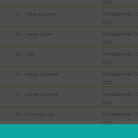
CDD
37 - Indre-et-Loire
Possibilité de C
CDD
70 - Haute-Saône
Possibilité de C
CDD
18 - Cher
Possibilité de C
CDD
31 - Haute-Garonne
Possibilité de C
CDD
47 - Lot-et-Garonne
Possibilité de C
CDD
2A - Corse-du-Sud
Possibilité de C
CDD
85 - Vendée
Possibilité de C