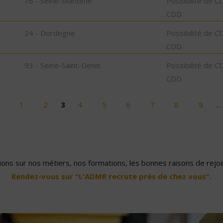
76 - Seine-Maritime
Possibilité de C
CDD
24 - Dordogne
Possibilité de C
CDD
93 - Seine-Saint-Denis
Possibilité de C
CDD
1
2
3
4
5
6
7
8
9
…
ons sur nos métiers, nos formations, les bonnes raisons de rejoin
Rendez-vous sur "L'ADMR recrute près de chez vous".