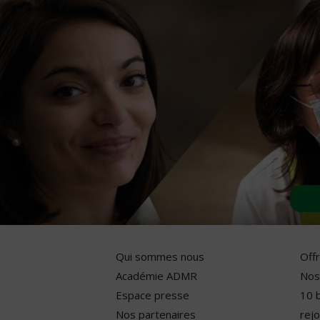
Qui sommes nous
Off
Académie ADMR
Nos
Espace presse
10 
Nos partenaires
rejo