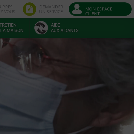
R PRÈS
DEMANDER
MON ESPACE
EZ VOUS
UN SERVICE
CLIENT
TRETIEN
AIDE
 LA MAISON
AUX AIDANTS