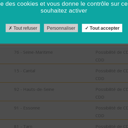
ise des cookies et vous donne le contrôle sur 
CDD
souhaitez activer
36 - Indre
Possibilité de C
CDD
Tout refuser
Personnaliser
Tout accepter
06 - Alpes-Maritimes
Possibilité de C
CDD
76 - Seine-Maritime
Possibilité de C
CDD
15 - Cantal
Possibilité de C
CDD
92 - Hauts-de-Seine
Possibilité de C
CDD
91 - Essonne
Possibilité de C
CDD
81 - Tarn
Possibilité de C